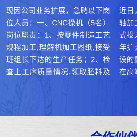
现因公司业务扩展，急聘以下岗
近日
位人员：一、CNC操机（5名）
轴加
岗位职责：1、按零件制造工艺
式投
规程加工,理解机加工图纸,接受
年扩
班组长下达的生产任务；2、检
设的
查上工序质量情况,领取胚料及
在高
半成品,准备工量夹具等；3、程
台阶
序复查并试运行,调整切削参
等待
数；4、对加工产品进行自检并
效完
提交检验复检,对批加工产品进
项验
行抽检；5、填写各类生产过程
五轴