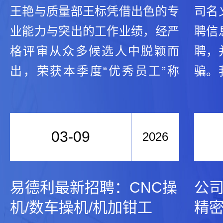
王艳与质量部王标凭借出色的专
司名
业能力与突出的工作业绩，经严
聘信
格评审从众多候选人中脱颖而
聘，
出，荣获本季度“优秀员工”称
骗。
号。另有十余名员工获得提名
我公
奖，同样受到公司表彰与奖励。
我公
总经理赵勇军在讲话中向获奖者
信息
03-09
2026
表示祝贺，充分肯定了大家在各
聘信
自岗位上的辛勤付出与突出贡
三方
易德利最新招聘：CNC操
公
献。他强调，公司始...
机/数车操机/机加钳工
精