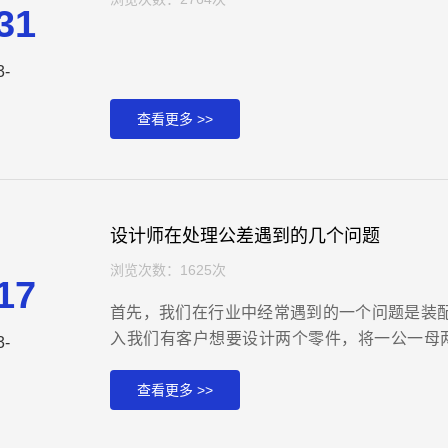
31
3-
查看更多 >>
设计师在处理公差遇到的几个问题
浏览次数：1625次
17
首先，我们在行业中经常遇到的一个问题是装
入我们有客户想要设计两个零件，将一公一母两
3-
8，不幸的是共零件与木零件的标称直径完全相
25mm，大多数情况下他们不能装配在一起，
查看更多 >>
部分和第二部分直径完全相同，即使在一般公差