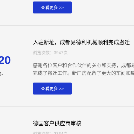
削和钻削加工。
查看更多 >>
入驻新址，成都易德利机械顺利完成搬迁
浏览次数：3947次
20
感谢各位客户和合作伙伴的关心和支持，成都易德
完成了搬迁工作。新厂房配备了更大的车间和
3-
是公司为了更好满足新老客户的需求，提升生
公司地址位于成都市郫都区龚家碾路169号，现
查看更多 >>
德国客户供应商审核
浏览次数：2764次