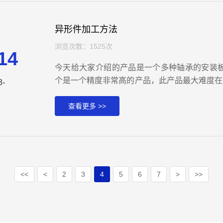
异形件加工方法
浏览次数：1525次
14
今天给大家介绍的产品是一个多种轴承的安装
个是一个精度非常高的产品，此产品最大难度在于
3-
平面度到达0.02mm，相当于国内一级平板的要
M，同时该产品还有要求严格的6个精度孔，所有
查看更多 >>
位置尺寸都保证在5um范围内，所以要达到技
<<
<
2
3
4
5
6
7
>
>>