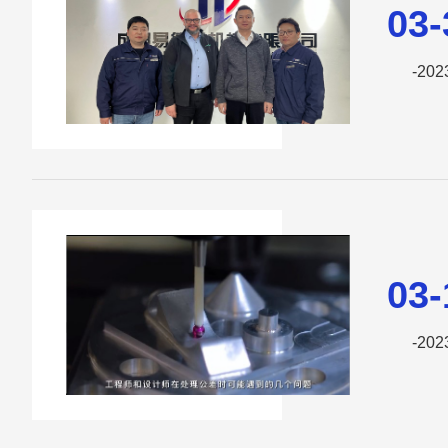
03-
-202
03-
-202