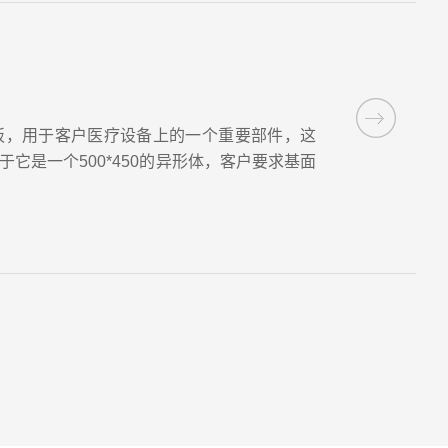
板，用于客户医疗设备上的一个重要部件，这
它是一个500*450的异形体，客户要求基面
求，而且还要保证对应的平行度不大于0.04m
的孔径公差都不超过0.01mm，孔位之间的
术要求难度非常