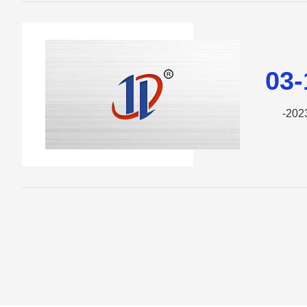
03-
-202