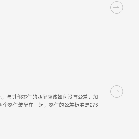
配，与其他零件的匹配应该如何设置公差，加
个零件装配在一起，零件的公差标准是276
同，在大多数情况下如果两个零件的直径均为
就像现在纸上展示的那样，如果你们看到 第一
的范围内这两部分都有可能不匹配